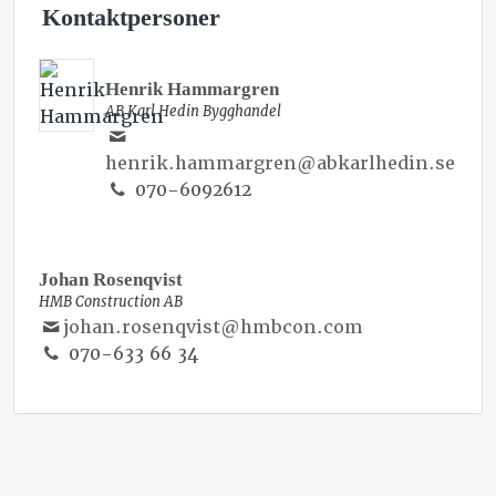
Kontaktpersoner
VICE VD
Henrik Hammargren
AB Karl Hedin Bygghandel
henrik.hammargren@abkarlhedin.se
070-6092612
AVDELNINGSCHEF
Johan Rosenqvist
HMB Construction AB
johan.rosenqvist@hmbcon.com
070-633 66 34